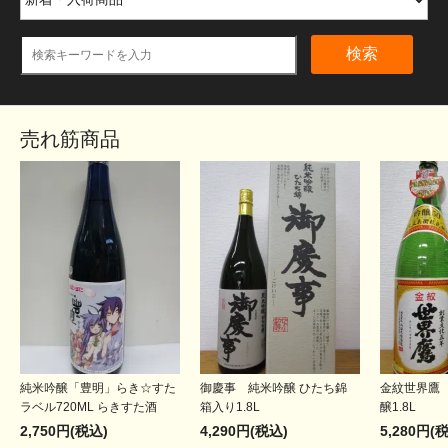
検索
売れ筋商品
純米吟醸「豊明」らき☆すた
御慶事 純米吟醸 ひたち錦
金紋世界鷹 
ラベル720ML らきすた酒
箱入り1.8L
醸1.8L
2,750円(税込)
4,290円(税込)
5,280円(