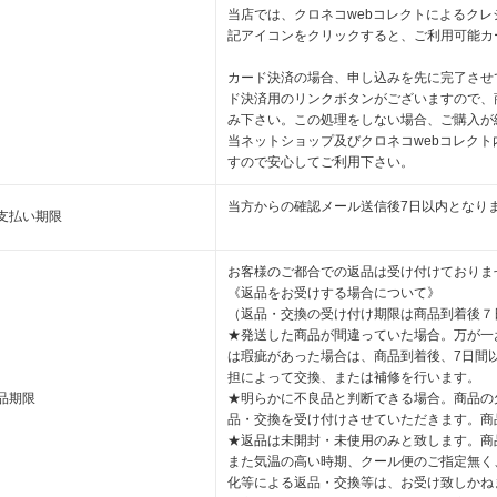
当店では、クロネコwebコレクトによるク
記アイコンをクリックすると、ご利用可能カ
カード決済の場合、申し込みを先に完了させ
ド決済用のリンクボタンがございますので、
み下さい。この処理をしない場合、ご購入が
当ネットショップ及びクロネコwebコレクト
すので安心してご利用下さい。
当方からの確認メール送信後7日以内となり
支払い期限
お客様のご都合での返品は受け付けておりま
《返品をお受けする場合について》
（返品・交換の受け付け期限は商品到着後７
★発送した商品が間違っていた場合。万が一
は瑕疵があった場合は、商品到着後、7日間
担によって交換、または補修を行います。
品期限
★明らかに不良品と判断できる場合。商品の
品・交換を受け付けさせていただきます。商
★返品は未開封・未使用のみと致します。商
また気温の高い時期、クール便のご指定無く
化等による返品・交換等は、お受け致しかね