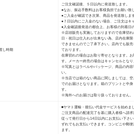
ご注文確認後、５日以内に発送致します。
●なお、振込手数料はお客様負担でお願い致
●ご入金が確認でき次第、商品を発送致しま
●７日以内にご入金のない場合、ご注文はキ
●入金確認後発送の都合上、お客様の到着日
※店頭販売も実施しておりますので在庫切れ
日・祝日は仕入れが出来ない為、店内在庫限
できませんのでご了承下さい。店内でも販売
渡し時期
ております。
在庫切れの場合はお取り寄せとなります。お
す。メーカー終売の場合はキャンセルとなり
※写真とはラベルやパッケージ、商品の内容
い。
※当店では箱のない商品に関しましては、空
でのお届けとなります。箱のプリントと中身
す。
※海外へのお届けは取り扱っておりません。
■ヤマト運輸・後払い代金サービスを始めま
ご注文商品の配達完了を基に購入者様へ請求
従って発行日から14日以内にお支払い下さ
ずれでもお支払いできます。コンビニや郵便
ます。