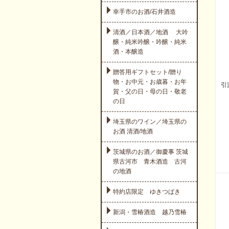
幸手市のお酒/石井酒造
清酒／日本酒／地酒 大吟
醸・純米吟醸・吟醸・純米
酒・本醸造
贈答用ギフトセット/贈り
物・お中元・お歳暮・お年
引
賀・父の日・母の日・敬老
の日
埼玉県のワイン／埼玉県の
お酒 清酒/地酒
茨城県のお酒／御慶事 茨城
県古河市 青木酒造 古河
の地酒
特約店限定 ゆきつばき
新潟・雪椿酒造 越乃雪椿