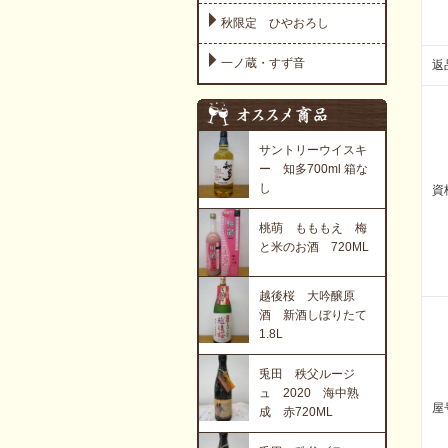
秋限定 ひやおろし
一ノ蔵・すず音
返
サントリーウイスキ
ー 知多700ml 箱な
し
資
桃萌 もももえ 梅
と米のお酒 720ML
越後桜 大吟醸原
酒 新酒しぼりたて
1.8L
兎田 秩父ルージ
ュ 2020 海中熟
屋
成 赤720ML