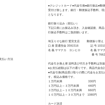
●クレジットカード●代金引換●銀行振込●郵
受付け致します。銀行・郵便振込手数料、現
となります。
銀行振り込み（前払い）
下記口座にお振込み頂き、入金確認後、商品
行振込手数料はご負担願います。
埼玉りそな銀行 鷲宮支店 郵便振り替え
口 座 普通預金 3591516 記 号 1031
名 義 ヤマナカ ヨシヒロ 名 義 ヤマ
番 号 766226
支払い方法
代金引き換え便 送料及び代引き手数料は別
●お支払総額は以下の通りです。商品代金合
●代金引換(商品受け取りの際に代金をお支払
す。税込み価格です。
１万円未満 330円
１万円以上～３万円未満 440円
３万円以上～１０万円未満 660円
１０万円以上～３０万円まで 1080円
カード決済