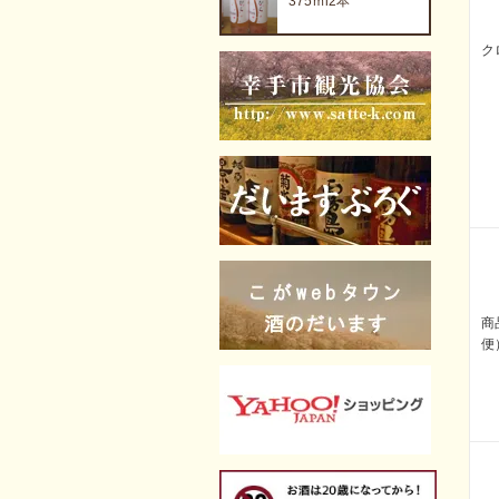
375ｍl2本
ク
商
便