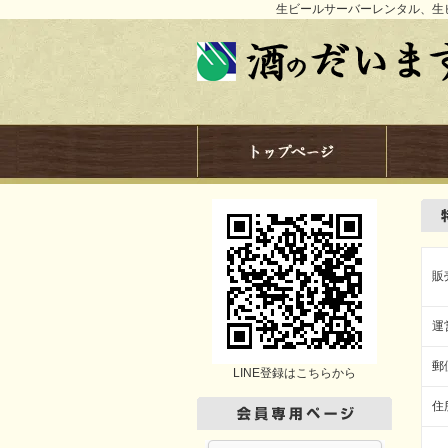
生ビールサーバーレンタル、生
販
運
郵
LINE登録はこちらから
住