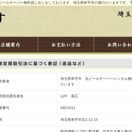
ビールサーバー無料貸し出しをしております、埼玉県幸手市の酒のだいますです。
埼玉県幸手市 生ビールサーバーレンタル無
売業者
だいます
営統括責任者名
山中 嘉広
便番号
340-0111
所
埼玉県幸手市北1-11-15
販売価格とは別に配送料、代金引き換え便の