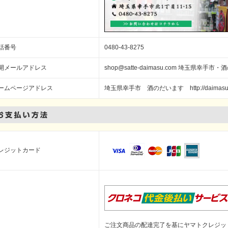
話番号
0480-43-8275
開メールアドレス
shop@satte-daimasu.com 埼玉県幸手市
ームページアドレス
埼玉県幸手市 酒のだいます http://daimasu-sa
レジットカード
ご注文商品の配達完了を基にヤマトクレジッ