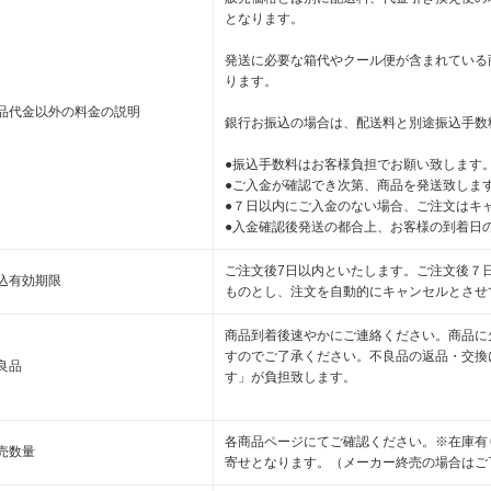
となります。
発送に必要な箱代やクール便が含まれている
ります。
品代金以外の料金の説明
銀行お振込の場合は、配送料と別途振込手数
●振込手数料はお客様負担でお願い致します
●ご入金が確認でき次第、商品を発送致しま
●７日以内にご入金のない場合、ご注文はキ
●入金確認後発送の都合上、お客様の到着日
ご注文後7日以内といたします。ご注文後７
込有効期限
ものとし、注文を自動的にキャンセルとさせ
商品到着後速やかにご連絡ください。商品に
すのでご了承ください。不良品の返品・交換
良品
す」が負担致します。
各商品ページにてご確認ください。※在庫有
売数量
寄せとなります。（メーカー終売の場合はご