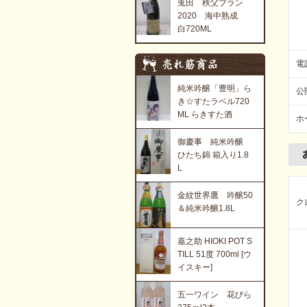
兎田 秩父ブラン
2020 海中熟成
白720ML
電
純米吟醸「豊明」ら
公
き☆すたラベル720
ML らきすた酒
ホ
御慶事 純米吟醸
ひたち錦 箱入り1.8
L
金紋世界鷹 吟醸50
ク
＆純米吟醸1.8L
嘉之助 HIOKI POT S
TILL 51度 700ml [ウ
イスキー]
五一ワイン 花びら