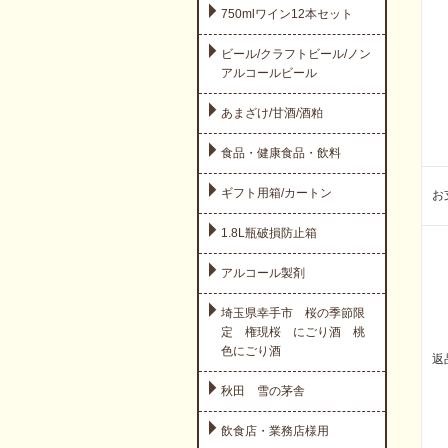
750mlワイン12本セット
ビール/クラフトビール/ノン
アルコールビール
あまざけ/甘酒/酒粕
食品・健康食品・飲料
ギフト用箱/カートン
お
1.8L瓶破損防止箱
アルコール製剤
埼玉県幸手市 桜の季節限
定 権現桜 にごり酒 桃
色にごり酒
返
秋田 雪の茅舎
飲食店・業務店様用