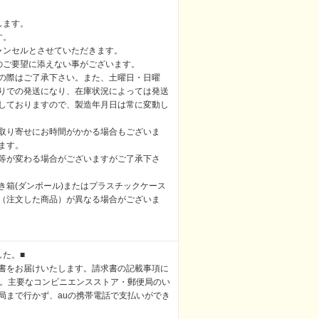
します。
す。
ャンセルとさせていただきます。
のご要望に添えない事がございます。
の際はご了承下さい。また、土曜日・日曜
りでの発送になり、在庫状況によっては発送
しておりますので、製造年月日は常に変動し
取り寄せにお時間がかかる場合もございま
ます。
等が変わる場合がございますがご了承下さ
き箱(ダンボール)またはプラスチックケース
（注文した商品）が異なる場合がございま
した。■
書をお届けいたします。請求書の記載事項に
い。主要なコンビニエンスストア・郵便局のい
局まで行かず、auの携帯電話で支払いができ