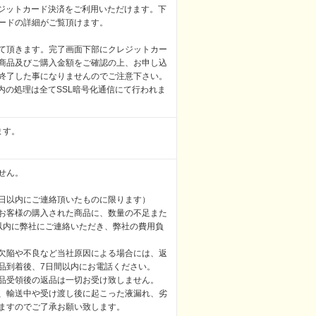
レジットカード決済をご利用いただけます。下
ードの詳細がご覧頂けます。
て頂きます。完了画面下部にクレジットカー
商品及びご購入金額をご確認の上、お申し込
終了した事になりませんのでご注意下さい。
内の処理は全てSSL暗号化通信にて行われま
ます。
せん。
日以内にご連絡頂いたものに限ります）
お客様の購入された商品に、数量の不足また
以内に弊社にご連絡いただき、弊社の費用負
欠陥や不良など当社原因による場合には、返
品到着後、7日間以内にお電話ください。
品受領後の返品は一切お受け致しません。
、輸送中や受け渡し後に起こった液漏れ、劣
ますのでご了承お願い致します。