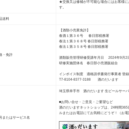
★交換又は修補が不可能な場合にはお客様に
す。
品送料
【酒類小売業免許】
春酒１第３６号 春日部税務署
春法１第３６８号 春日部税務署
春法１第３５８号 春日部税務署
格・免許
酒類販売管理研修受講年月日 2024年9月2
研修実施団体名 春日部小売酒販組合
インボイス制度 適格請求書発行事業者 登
T7-8104-8377-3188 酒のだいます
埼玉県幸手市 酒のだいます 生ビールサー
■お問い合せ・ご意見・ご要望など
酒のだいますネットショップは、24時間36
ルまたはお電話にてお気軽にどうぞ！（お電話
号またはサービス名