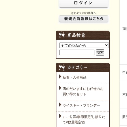
はじめてのお客様へ
商
申
新着・入荷商品
酒のだいますにお任せのお
買い得のセット
不
ウイスキー・ブランデー
にごり酒/季節限定/しぼりた
販
て//数量限定酒