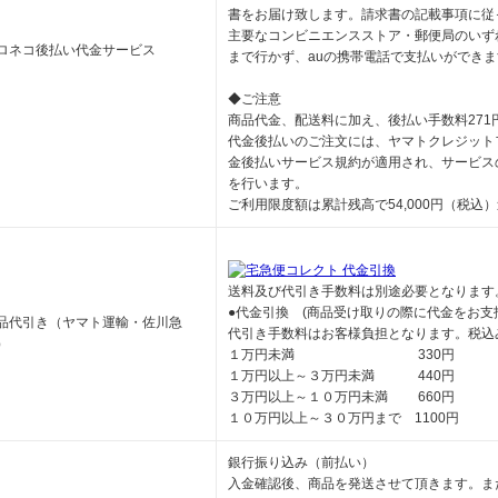
書をお届け致します。請求書の記載事項に従
主要なコンビニエンスストア・郵便局のいず
ロネコ後払い代金サービス
まで行かず、auの携帯電話で支払いができま
◆ご注意
商品代金、配送料に加え、後払い手数料271
代金後払いのご注文には、ヤマトクレジット
金後払いサービス規約が適用され、サービス
を行います。
ご利用限度額は累計残高で54,000円（税込
送料及び代引き手数料は別途必要となります
●代金引換 (商品受け取りの際に代金をお支
品代引き（ヤマト運輸・佐川急
代引き手数料はお客様負担となります。税込
）
１万円未満 330円
１万円以上～３万円未満 440円
３万円以上～１０万円未満 660円
１０万円以上～３０万円まで 1100円
銀行振り込み（前払い）
入金確認後、商品を発送させて頂きます。ま