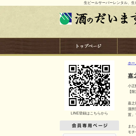
生ビールサーバーレンタル、生
ホー
嘉之
小正
【限定
嘉之
溜所
LINE登録はこちらから
置」
また
モチ