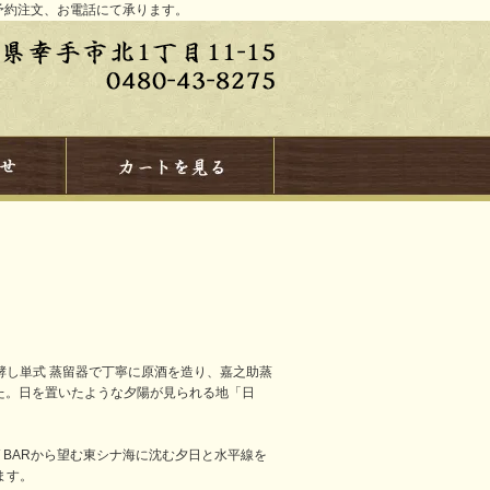
予約注文、お電話にて承ります。
・発酵し単式 蒸留器で丁寧に原酒を造り、嘉之助蒸
た。日を置いたような夕陽が見られる地「日
W BARから望む東シナ海に沈む夕日と水平線を
ます。