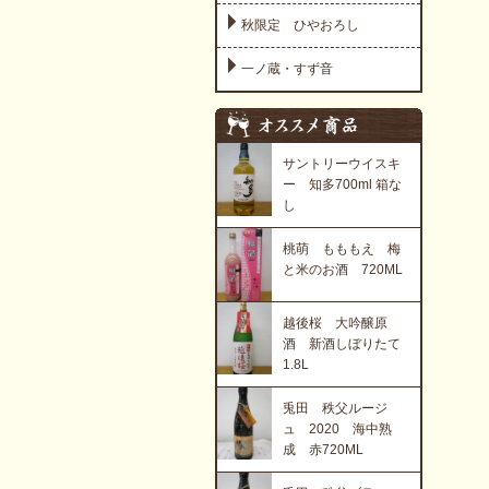
秋限定 ひやおろし
一ノ蔵・すず音
サントリーウイスキ
ー 知多700ml 箱な
し
桃萌 もももえ 梅
と米のお酒 720ML
越後桜 大吟醸原
酒 新酒しぼりたて
1.8L
兎田 秩父ルージ
ュ 2020 海中熟
成 赤720ML