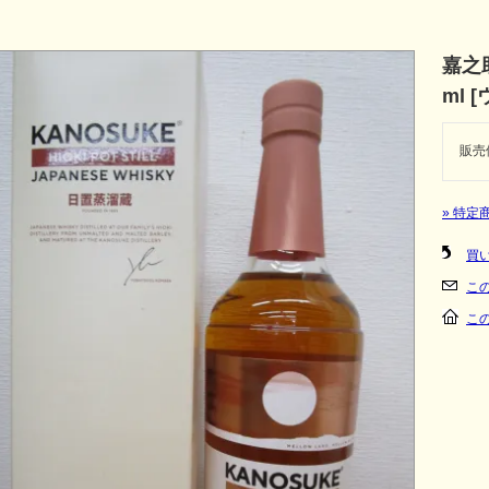
嘉之助 
ml 
販売
» 特定
買
こ
こ