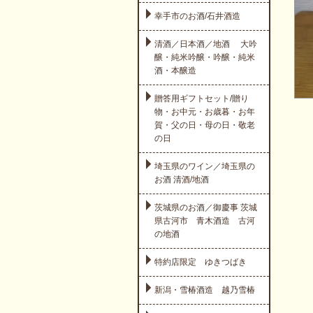
幸手市のお酒/石井酒造
清酒／日本酒／地酒 大吟
醸・純米吟醸・吟醸・純米
酒・本醸造
贈答用ギフトセット/贈り
物・お中元・お歳暮・お年
賀・父の日・母の日・敬老
の日
埼玉県のワイン／埼玉県の
お酒 清酒/地酒
茨城県のお酒／御慶事 茨城
県古河市 青木酒造 古河
の地酒
特約店限定 ゆきつばき
新潟・雪椿酒造 越乃雪椿