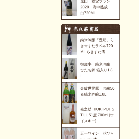
兎田 秩父ブラン
2020 海中熟成
白720ML
純米吟醸「豊明」ら
き☆すたラベル720
ML らきすた酒
御慶事 純米吟醸
ひたち錦 箱入り1.8
L
金紋世界鷹 吟醸50
＆純米吟醸1.8L
嘉之助 HIOKI POT S
TILL 51度 700ml [ウ
イスキー]
五一ワイン 花びら