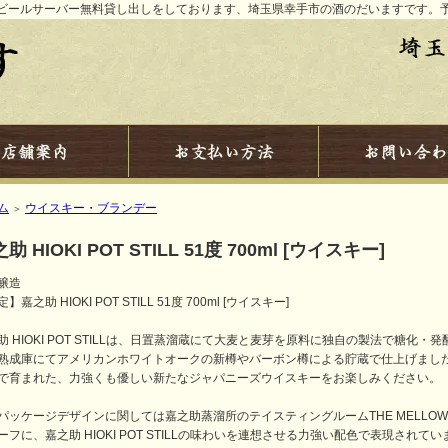
ビールサーバー無料貸し出しをしております、埼玉県幸手市の酒のだいますです。
ム
ウイスキー・ブランデー
＞
助 HIOKI POT STILL 51度 700ml [ウイスキー]
醸造
】嘉之助 HIOKI POT STILL 51度 700ml [ウイスキー]
助 HIOKI POT STILLは、日置蒸溜蔵にて大麦と麦芽を原料に独自の製法で糖化
熟成庫にてアメリカンホワイトオークの新樽やバーボン樽による貯蔵で仕上げまし
で育まれた、力強くも優しい新たなジャパニーズウイスキーをお楽しみください。
パッケージデザインに関しては嘉之助蒸溜所のテイスティングルームTHE MELLO
ーフに、嘉之助 HIOKI POT STILLの味わいを連想させる力強い配色で表現されてい