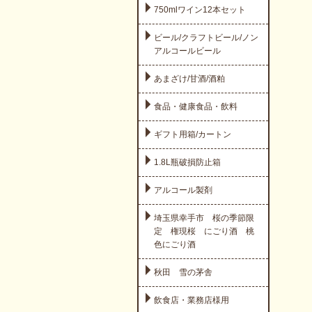
750mlワイン12本セット
ビール/クラフトビール/ノン
アルコールビール
あまざけ/甘酒/酒粕
食品・健康食品・飲料
ギフト用箱/カートン
1.8L瓶破損防止箱
アルコール製剤
埼玉県幸手市 桜の季節限
定 権現桜 にごり酒 桃
色にごり酒
秋田 雪の茅舎
飲食店・業務店様用